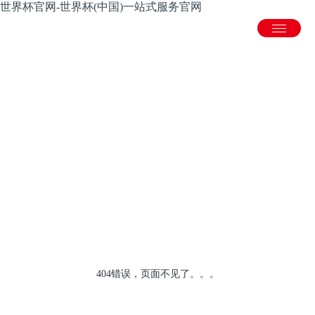
世界杯官网-世界杯(中国)一站式服务官网
404错误，页面不见了。。。