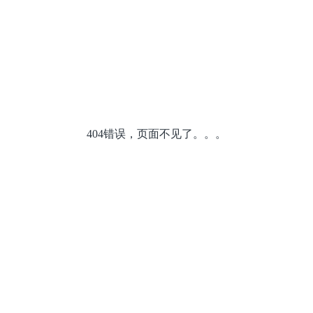
404错误，页面不见了。。。
关于我们
产品中心
新闻
公司简介
钣金机床
公司
企业文化
冲压机床
媒体
发展历程
专用激光装备
展宣
研发实力
智能制造服务
制造能力