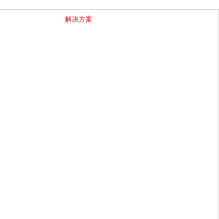
GO
我们
产品中心
新闻中心
解决方案
投资者关系
服务支持