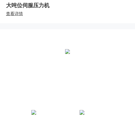
大吨位伺服压力机
查看详情
全国统一热线：
400-000-2559
总部地址：
中国江苏扬州市江都区黄海南路仙城工业园
世界杯官网微信公众号
世界杯官网官方抖音号
法律声明
|
网站地图
|
技术支持：木之信息