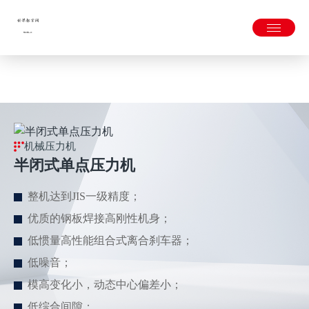
固锁式六面导路；
友好的人机界面，操作简单便捷。">
世界杯官网-世界杯(中国)一站式服务官网
机械压力机
半闭式单点压力机
整机达到JIS一级精度；
优质的钢板焊接高刚性机身；
低惯量高性能组合式离合刹车器；
低噪音；
模高变化小，动态中心偏差小；
低综合间隙；