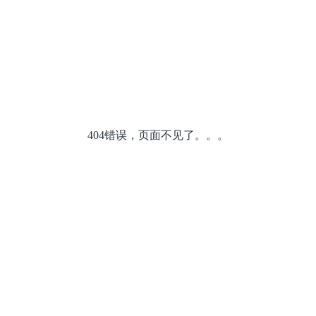
404错误，页面不见了。。。
关于我们
产品中心
新闻
公司简介
钣金机床
公司
企业文化
冲压机床
媒体
发展历程
专用激光装备
展宣
研发实力
智能制造服务
制造能力